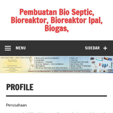
Skip
to
Pembuatan Bio Septic,
content
Bioreaktor, Bioreaktor Ipal,
Biogas,
Jual Biofilter, Harga Biofilter, Pembuatan Biofilter,
MENU
SIDEBAR
PROFILE
Perusahaan